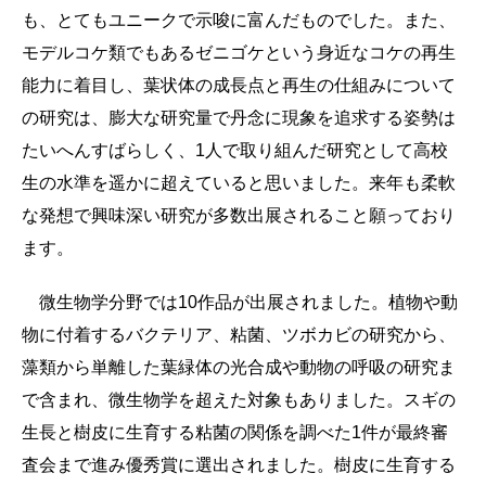
も、とてもユニークで示唆に富んだものでした。また、
モデルコケ類でもあるゼニゴケという身近なコケの再生
能力に着目し、葉状体の成長点と再生の仕組みについて
の研究は、膨大な研究量で丹念に現象を追求する姿勢は
たいへんすばらしく、1人で取り組んだ研究として高校
生の水準を遥かに超えていると思いました。来年も柔軟
な発想で興味深い研究が多数出展されること願っており
ます。
微生物学分野では10作品が出展されました。植物や動
物に付着するバクテリア、粘菌、ツボカビの研究から、
藻類から単離した葉緑体の光合成や動物の呼吸の研究ま
で含まれ、微生物学を超えた対象もありました。スギの
生長と樹皮に生育する粘菌の関係を調べた1件が最終審
査会まで進み優秀賞に選出されました。樹皮に生育する