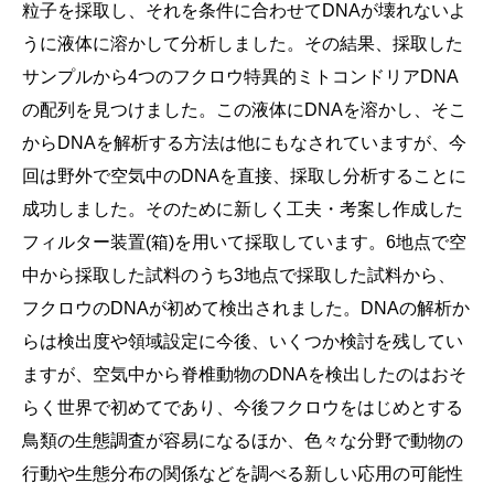
粒子を採取し、それを条件に合わせてDNAが壊れないよ
うに液体に溶かして分析しました。その結果、採取した
サンプルから4つのフクロウ特異的ミトコンドリアDNA
の配列を見つけました。この液体にDNAを溶かし、そこ
からDNAを解析する方法は他にもなされていますが、今
回は野外で空気中のDNAを直接、採取し分析することに
成功しました。そのために新しく工夫・考案し作成した
フィルター装置(箱)を用いて採取しています。6地点で空
中から採取した試料のうち3地点で採取した試料から、
フクロウのDNAが初めて検出されました。DNAの解析か
らは検出度や領域設定に今後、いくつか検討を残してい
ますが、空気中から脊椎動物のDNAを検出したのはおそ
らく世界で初めてであり、今後フクロウをはじめとする
鳥類の生態調査が容易になるほか、色々な分野で動物の
行動や生態分布の関係などを調べる新しい応用の可能性