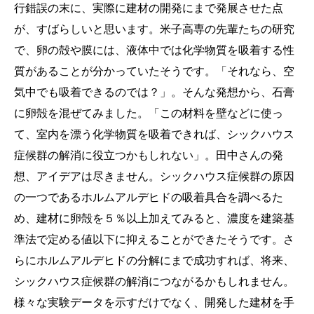
行錯誤の末に、実際に建材の開発にまで発展させた点
が、すばらしいと思います。米子高専の先輩たちの研究
で、卵の殻や膜には、液体中では化学物質を吸着する性
質があることが分かっていたそうです。「それなら、空
気中でも吸着できるのでは？」。そんな発想から、石膏
に卵殻を混ぜてみました。「この材料を壁などに使っ
て、室内を漂う化学物質を吸着できれば、シックハウス
症候群の解消に役立つかもしれない」。田中さんの発
想、アイデアは尽きません。シックハウス症候群の原因
の一つであるホルムアルデヒドの吸着具合を調べるた
め、建材に卵殻を５％以上加えてみると、濃度を建築基
準法で定める値以下に抑えることができたそうです。さ
らにホルムアルデヒドの分解にまで成功すれば、将来、
シックハウス症候群の解消につながるかもしれません。
様々な実験データを示すだけでなく、開発した建材を手