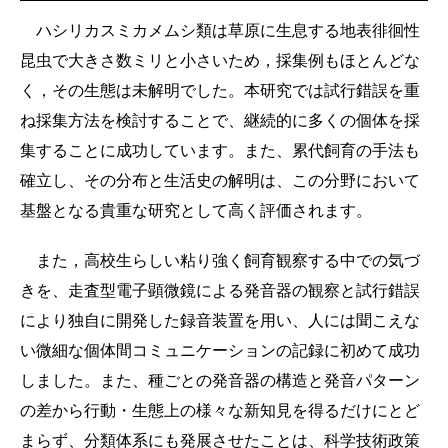
ハシリカスミカメムシ類は草原に生息する地表徘徊性
昆虫で大きさ数ミリと小さいため，採集例もほとんどな
く，その生態は未解明でした。本研究では試行錯誤を重
ね採集方法を検討することで、継続的に多くの個体を採
集することに成功しています。また、累代飼育の手法も
確立し、その分布と生活史の解明は、この分野において
基盤となる貴重な研究として高く評価されます。
また，高校生らしい粘り強く飼育観察する中での気づ
きを、走査型電子顕微鏡による発音器の観察と試行錯誤
により独自に開発した録音装置を用い、人には聞こえな
い微細な個体間コミュニケーションの記録に初めて成功
しました。また、種ごとの発音器の構造と発音パターン
の差から行動・生態上の様々な新知見を得るだけにとど
まらず、分類体系にも発展させたことは、科学技術政策