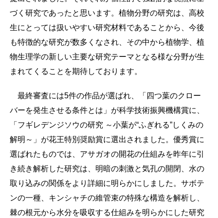
づく研究であったと思います。植物分野の研究は、高校
生にとっては扱いやすい研究材料であることから、今後
も特徴的な研究が数多くなされ、その中から植物学、植
物生理学の新しい主要な研究テーマとなる様な分野が生
まれてくることを期待しております。
最終審査には5件の作品が選ばれ、「四つ葉のクロー
バーを発生させる条件とは」が科学技術振興機構賞に、
「フギレデンジソウの研究 ～小葉が“ふぎれる”しくみの
解明～」が花王特別奨励賞に選出されました。優秀賞に
選ばれたものでは、アサガオの開花の仕組みを昨年に引
き続き解析した研究は、明暗の刺激と気孔の開閉、水の
取り込みの関係をより詳細に明らかにしました。サボテ
ンの一種、キンシャチの維管束の特殊な構造を解析し、
棘の根元から水分を吸収する仕組みを明らかにした研究