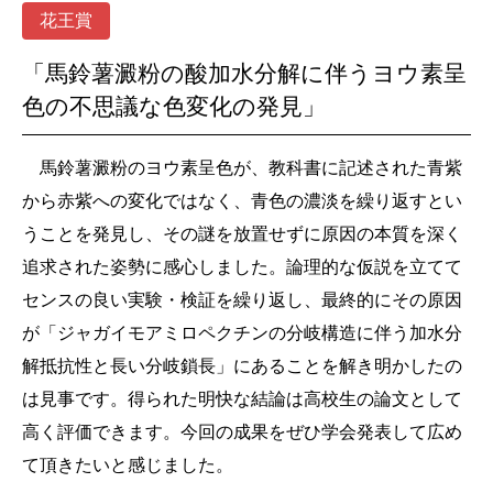
花王賞
「馬鈴薯澱粉の酸加水分解に伴うヨウ素呈
色の不思議な色変化の発見」
馬鈴薯澱粉のヨウ素呈色が、教科書に記述された青紫
から赤紫への変化ではなく、青色の濃淡を繰り返すとい
うことを発見し、その謎を放置せずに原因の本質を深く
追求された姿勢に感心しました。論理的な仮説を立てて
センスの良い実験・検証を繰り返し、最終的にその原因
が「ジャガイモアミロペクチンの分岐構造に伴う加水分
解抵抗性と長い分岐鎖長」にあることを解き明かしたの
は見事です。得られた明快な結論は高校生の論文として
高く評価できます。今回の成果をぜひ学会発表して広め
て頂きたいと感じました。