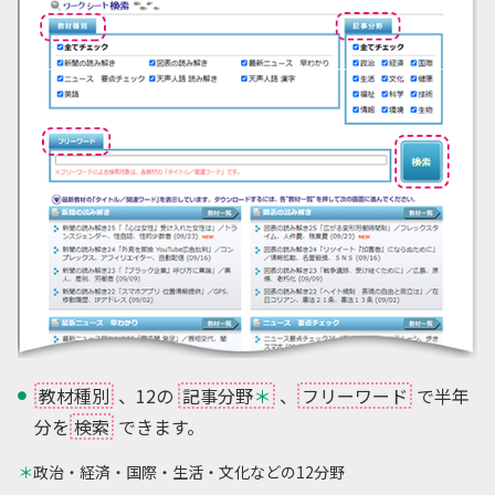
教材種別
、12の
記事分野
＊
、
フリーワード
で半年
分を
検索
できます。
＊
政治・経済・国際・生活・文化などの12分野